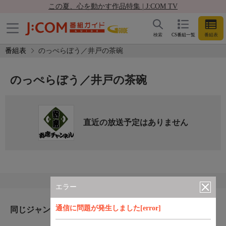
この夏、心を動かす作品特集 | J:COM TV
検索
CS番組一覧
番組表
番組表
のっぺらぼう／井戸の茶碗
のっぺらぼう／井戸の茶碗
直近の放送予定はありません
エラー
通信に問題が発生しました[error]
同じジャンルのおすすめ番組