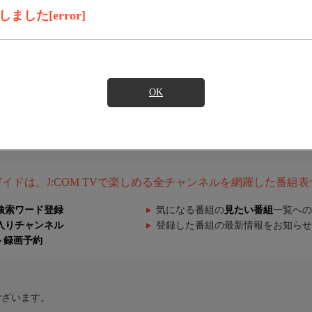
した[error]
OK
組ガイドは、J:COM TVで楽しめる全チャンネルを網羅した番組
検索ワード登録
気になる番組の
見たい番組
一覧への
入りチャンネル
登録した番組の最新情報をお知らせ
ト録画予約
ございます。