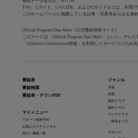
番組データ提供元：IPG Inc.
TiVo、Gガイド、G-GUIDE、およびGガイドロゴは、米国T
このホームページに掲載している記事・写真等あらゆる素
Official Program Data Mark（公式番組情報マーク）
このマークは「Official Program Data Mark」といい
「SI(Service Information)情報」を利用したサービ
番組表
ジャンル
番組検索
洋画
邦画
番組表・チラシPDF
海外ドラマ
国内ドラマ
マイメニュー
アジアドラマ
リモート録画予約
韓流まつり
お気に入りチャンネル
スポーツ
見たい番組一覧