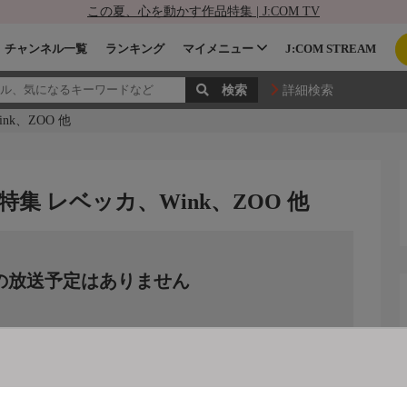
この夏、心を動かす作品特集 | J:COM TV
チャンネル一覧
ランキング
マイメニュー
J:COM STREAM
詳細検索
k、ZOO 他
集 レベッカ、Wink、ZOO 他
の放送予定はありません