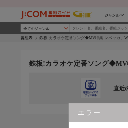
ジャンル
番組表
鉄板!カラオケ定番ソング◆MV特集 レベッカ、Win
鉄板!カラオケ定番ソング◆MV特
直近
エラー