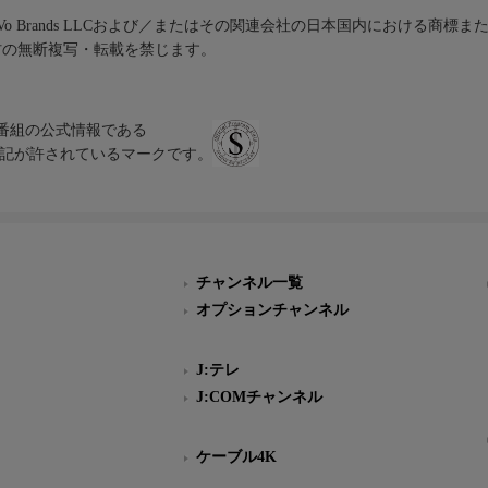
iVo Brands LLCおよび／またはその関連会社の日本国内における商標
材の無断複写・転載を禁じます。
、テレビ番組の公式情報である
スにのみ表記が許されているマークです。
チャンネル一覧
オプションチャンネル
J:テレ
J:COMチャンネル
ケーブル4K