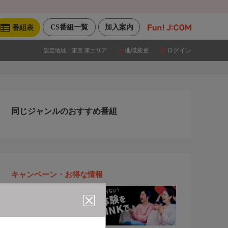
CS番組一覧
加入案内
番組表
地域変更
ログイン
設定地域：
東京 東エリア
同じジャンルのおすすめ番組
キャンペーン・お得な情報