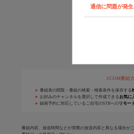
通信に問題が発生しま
J:COM番
番組表の閲覧・番組の検索・検索条件を保存する
お好みのチャンネルを選択して作成できる
お気に
録画予約に対応しているご自宅のSTBへの
リモー
番組内容、放送時間などが実際の放送内容と異なる場合が