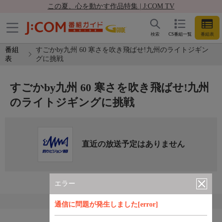
この夏、心を動かす作品特集 | J:COM TV
検索
CS番組一覧
番組表
番組
すごかby九州 60 寒さを吹き飛ばせ!九州のライトジギン
表
グに挑戦
すごかby九州 60 寒さを吹き飛ばせ!九州
のライトジギングに挑戦
直近の放送予定はありません
エラー
通信に問題が発生しました[error]