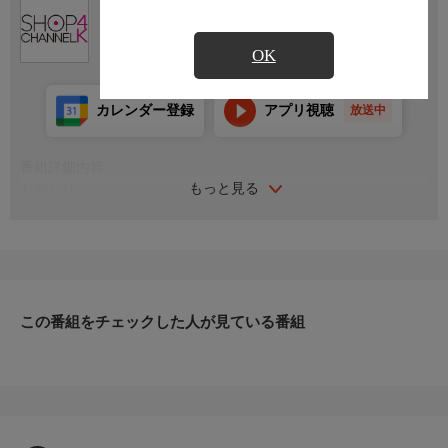
Ch.430
ショップチャンネル ４Ｋ
OK
カレンダー登録
アプリ視聴
放送中
番組詳細内容
もっと見る
お知らせ
日本初のショッピング専門チャンネルとして1996年にスタート。
ファッション、ビューティー、ホームグッズ、グルメなど、バイ
ヤーが厳選した商品を24時間ご紹介。世界中の逸品に出会う喜び
を生放送ならではの臨場感と一緒にお楽しみください。
＊ライブ放送につき、番組および商品内容に変更が生じる場合も
この番組をチェックした人が見ている番組
ございます。
ＨＰ：https://www.shopch.jp