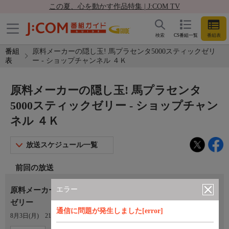
この夏、心を動かす作品特集 | J:COM TV
検索
CS番組一覧
番組表
番組
原料メーカーの隠し玉! 馬プラセンタ5000スティックゼリ
表
ー - ショップチャンネル ４Ｋ
原料メーカーの隠し玉! 馬プラセンタ
5000スティックゼリー - ショップチャン
ネル ４Ｋ
放送スケジュール一覧
前回の放送
エラー
原料メーカーの隠し玉！ 馬プラセンタ５０００スティック
ゼリー
通信に問題が発生しました[error]
8月3日(月)
21:00〜22:00