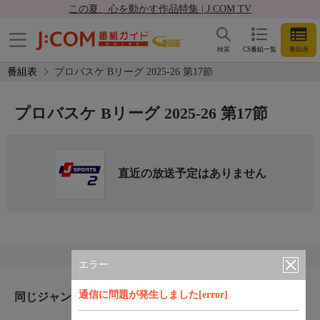
この夏、心を動かす作品特集 | J:COM TV
検索
CS番組一覧
番組表
番組表
プロバスケ Bリーグ 2025-26 第17節
プロバスケ Bリーグ 2025-26 第17節
直近の放送予定はありません
エラー
通信に問題が発生しました[error]
同じジャンルのおすすめ番組