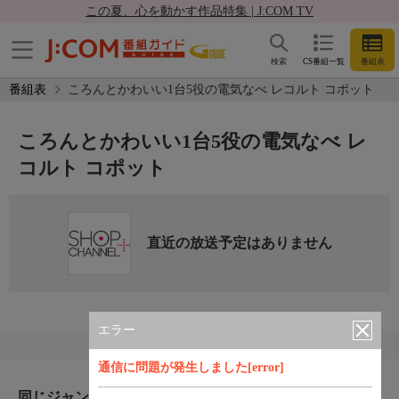
この夏、心を動かす作品特集 | J:COM TV
検索
CS番組一覧
番組表
番組表
ころんとかわいい1台5役の電気なべ レコルト コポット
ころんとかわいい1台5役の電気なべ レ
コルト コポット
直近の放送予定はありません
エラー
通信に問題が発生しました[error]
同じジャンルのおすすめ番組