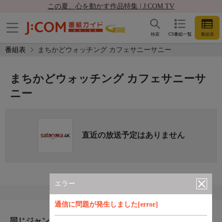
この夏、心を動かす作品特集 | J:COM TV
検索
CS番組一覧
番組表
番組表
まちかどウォッチング カフェサニーサニー
まちかどウォッチング カフェサニーサ
ニー
直近の放送予定はありません
エラー
通信に問題が発生しました[error]
同じジャンルのおすすめ番組