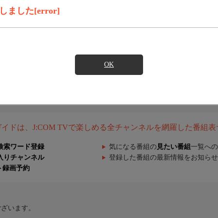
した[error]
OK
組ガイドは、J:COM TVで楽しめる全チャンネルを網羅した番組
検索ワード登録
気になる番組の
見たい番組
一覧への
入りチャンネル
登録した番組の最新情報をお知らせ
ト録画予約
ございます。