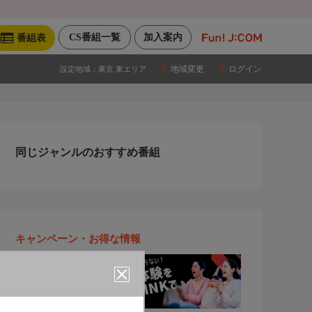
CS番組一覧
加入案内
番組表
地域変更
ログイン
設定地域：
東京 東エリア
同じジャンルのおすすめ番組
キャンペーン・お得な情報