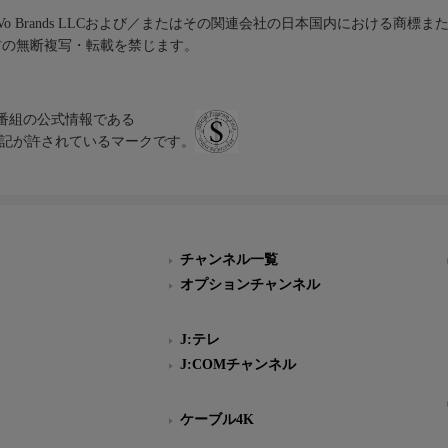
iVo Brands LLCおよび／またはその関連会社の日本国内における商標
材の無断複写・転載を禁じます。
、テレビ番組の公式情報である
スにのみ表記が許されているマークです。
チャンネル一覧
オプションチャンネル
J:テレ
J:COMチャンネル
ケーブル4K