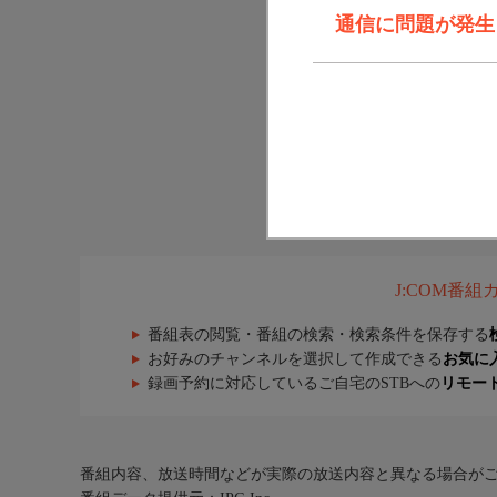
通信に問題が発生しま
J:COM番
番組表の閲覧・番組の検索・検索条件を保存する
お好みのチャンネルを選択して作成できる
お気に
録画予約に対応しているご自宅のSTBへの
リモー
番組内容、放送時間などが実際の放送内容と異なる場合が