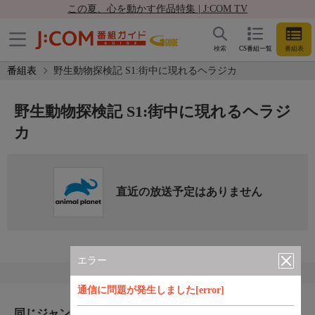
この夏、心を動かす作品特集 | J:COM TV
検索
CS番組一覧
番組表
番組表
野生動物探検記 S1:街中に現れるヘラジカ
野生動物探検記 S1:街中に現れるヘラジ
カ
直近の放送予定はありません
エラー
通信に問題が発生しました[error]
同じジャンルのおすすめ番組