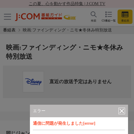
この夏、心を動かす作品特集 | J:COM TV
検索
CS番組一覧
番組表
番組表
映画:ファインディング・ニモ★冬休み特別放送
映画:ファインディング・ニモ★冬休み
特別放送
直近の放送予定はありません
エラー
通信に問題が発生しました[error]
同じジャンルのおすすめ番組