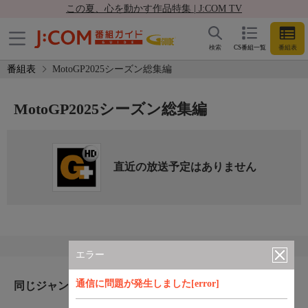
この夏、心を動かす作品特集 | J:COM TV
検索
CS番組一覧
番組表
番組表
MotoGP2025シーズン総集編
MotoGP2025シーズン総集編
直近の放送予定はありません
エラー
通信に問題が発生しました[error]
同じジャンルのおすすめ番組