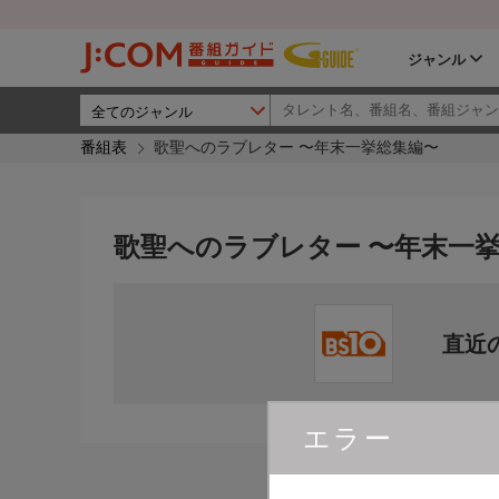
ジャンル
番組表
歌聖へのラブレター 〜年末一挙総集編〜
歌聖へのラブレター 〜年末一
直近
エラー