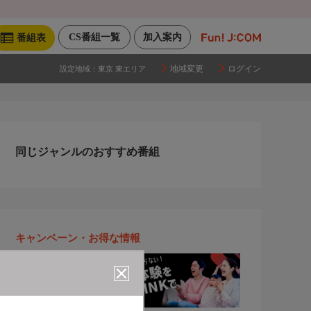
CS番組一覧
加入案内
番組表
地域変更
ログイン
設定地域：
東京 東エリア
同じジャンルのおすすめ番組
キャンペーン・お得な情報