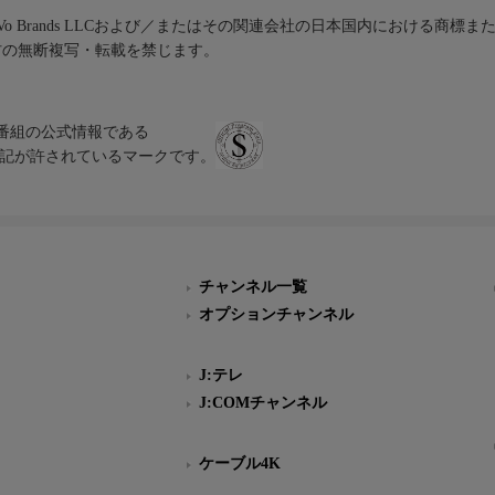
iVo Brands LLCおよび／またはその関連会社の日本国内における商標
材の無断複写・転載を禁じます。
、テレビ番組の公式情報である
スにのみ表記が許されているマークです。
チャンネル一覧
オプションチャンネル
J:テレ
J:COMチャンネル
ケーブル4K