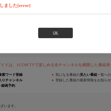
した[error]
OK
組ガイドは、J:COM TVで楽しめる全チャンネルを網羅した番組
検索ワード登録
気になる番組の
見たい番組
一覧への
入りチャンネル
登録した番組の最新情報をお知らせ
ト録画予約
ございます。