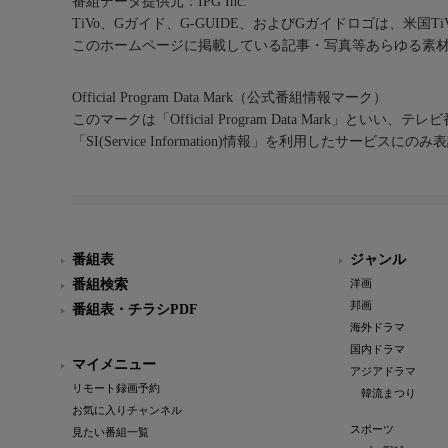
番組データ提供元：IPG Inc.
TiVo、Gガイド、G-GUIDE、およびGガイドロゴは、米国T
このホームページに掲載している記事・写真等あらゆる素
Official Program Data Mark（公式番組情報マーク）
このマークは「Official Program Data Mark」といい
「SI(Service Information)情報」を利用したサービ
番組表
ジャンル
番組検索
洋画
邦画
番組表・チラシPDF
海外ドラマ
国内ドラマ
マイメニュー
アジアドラマ
リモート録画予約
韓流まつり
お気に入りチャンネル
スポーツ
見たい番組一覧