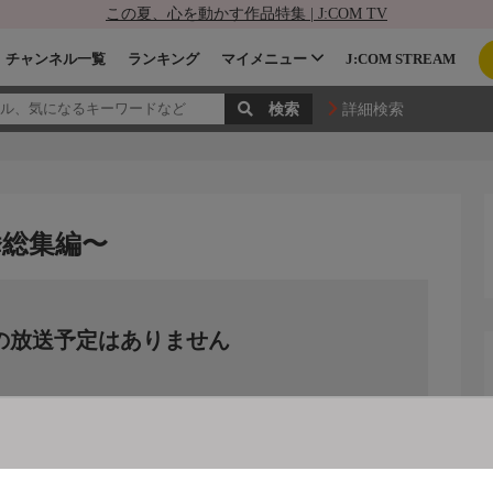
この夏、心を動かす作品特集 | J:COM TV
チャンネル一覧
ランキング
マイメニュー
J:COM STREAM
詳細検索
挙総集編〜
の放送予定はありません