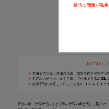
通信に問題が発生しま
J:COM番
番組表の閲覧・番組の検索・検索条件を保存する
お好みのチャンネルを選択して作成できる
お気に
録画予約に対応しているご自宅のSTBへの
リモー
番組内容、放送時間などが実際の放送内容と異なる場合が