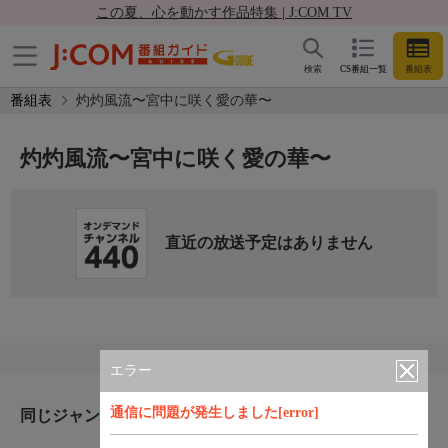
この夏、心を動かす作品特集 | J:COM TV
検索
CS番組一覧
番組表
番組表
灼灼風流〜宮中に咲く愛の華〜
灼灼風流〜宮中に咲く愛の華〜
直近の放送予定はありません
エラー
通信に問題が発生しました[error]
同じジャンルのおすすめ番組