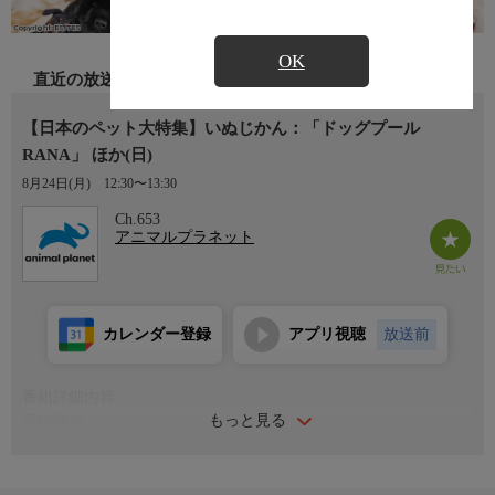
OK
直近の放送
【日本のペット大特集】いぬじかん：「ドッグプール
RANA」 ほか(日)
8月24日(月)
12:30〜13:30
Ch.653
アニマルプラネット
カレンダー登録
アプリ視聴
放送前
番組詳細内容
もっと見る
番組詳細
ダイエットやリハビリに最適、ドッグプールを徹底調査！飼主が
4回変わった保護犬と、とある夫婦の感動物語。さらに初登場・
みやぞんが新たな相棒を求めて保護犬施設へ。出演者：関根麻