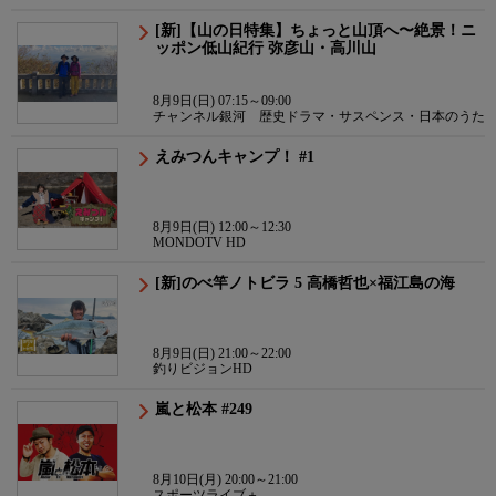
[新]【山の日特集】ちょっと山頂へ〜絶景！ニ
ッポン低山紀行 弥彦山・高川山
8月9日(日) 07:15～09:00
チャンネル銀河 歴史ドラマ・サスペンス・日本のうた
えみつんキャンプ！ #1
8月9日(日) 12:00～12:30
MONDOTV HD
[新]のべ竿ノトビラ 5 高橋哲也×福江島の海
8月9日(日) 21:00～22:00
釣りビジョンHD
嵐と松本 #249
8月10日(月) 20:00～21:00
スポーツライブ＋