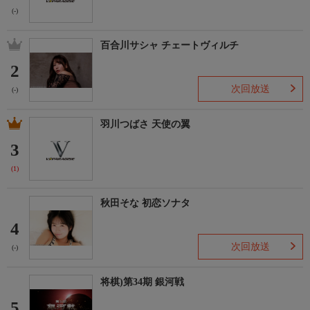
(-)
百合川サシャ チェートヴィルチ
2
次回放送
(-)
羽川つばさ 天使の翼
3
(1)
秋田そな 初恋ソナタ
4
次回放送
(-)
将棋)第34期 銀河戦
5