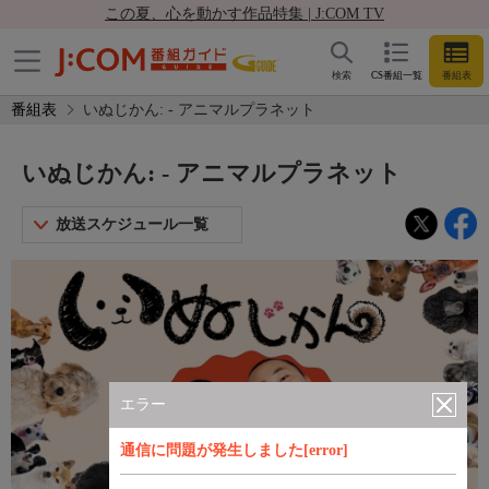
この夏、心を動かす作品特集 | J:COM TV
検索
CS番組一覧
番組表
番組表
いぬじかん: - アニマルプラネット
いぬじかん: - アニマルプラネット
放送スケジュール一覧
エラー
通信に問題が発生しました[error]