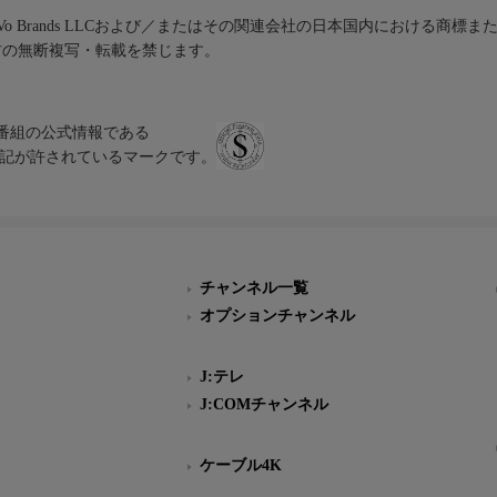
iVo Brands LLCおよび／またはその関連会社の日本国内における商標
材の無断複写・転載を禁じます。
、テレビ番組の公式情報である
スにのみ表記が許されているマークです。
チャンネル一覧
オプションチャンネル
J:テレ
J:COMチャンネル
ケーブル4K