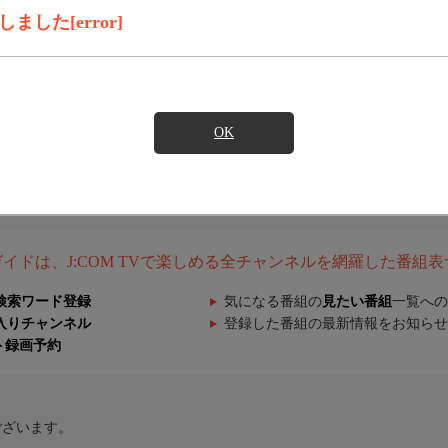
した[error]
OK
組ガイドは、J:COM TVで楽しめる全チャンネルを網羅した番組
検索ワード登録
気になる番組の
見たい番組
一覧への
入りチャンネル
登録した番組の最新情報をお知らせ
ト録画予約
ございます。