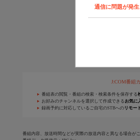
通信に問題が発生しま
J:COM番
番組表の閲覧・番組の検索・検索条件を保存する
お好みのチャンネルを選択して作成できる
お気に
録画予約に対応しているご自宅のSTBへの
リモー
番組内容、放送時間などが実際の放送内容と異なる場合が