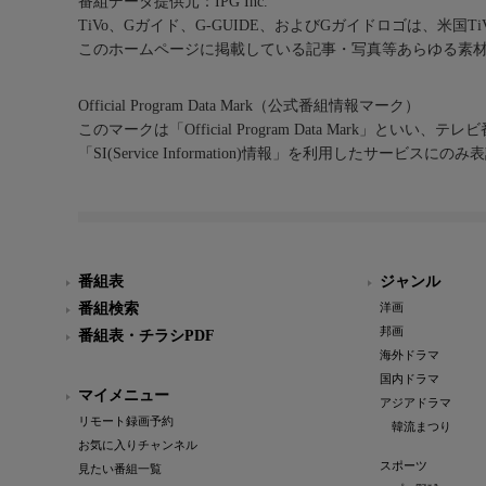
番組データ提供元：IPG Inc.
TiVo、Gガイド、G-GUIDE、およびGガイドロゴは、米国T
このホームページに掲載している記事・写真等あらゆる素
Official Program Data Mark（公式番組情報マーク）
このマークは「Official Program Data Mark」といい
「SI(Service Information)情報」を利用したサービ
番組表
ジャンル
番組検索
洋画
邦画
番組表・チラシPDF
海外ドラマ
国内ドラマ
マイメニュー
アジアドラマ
リモート録画予約
韓流まつり
お気に入りチャンネル
スポーツ
見たい番組一覧