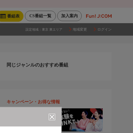
CS番組一覧
加入案内
番組表
地域変更
ログイン
設定地域：
東京 東エリア
同じジャンルのおすすめ番組
キャンペーン・お得な情報