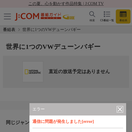
この夏、心を動かす作品特集 | J:COM TV
検索
CS番組一覧
番組表
番組表
世界に1つのVWデューンバギー
世界に1つのVWデューンバギー
直近の放送予定はありません
エラー
通信に問題が発生しました[error]
同じジャンルのおすすめ番組