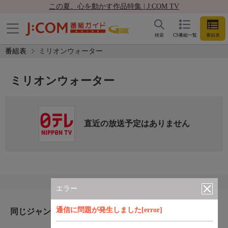
この夏、心を動かす作品特集 | J:COM TV
検索
CS番組一覧
番組表
番組表
ミリオンウォーター
ミリオンウォーター
直近の放送予定はありません
エラー
通信に問題が発生しました[error]
同じジャンルのおすすめ番組