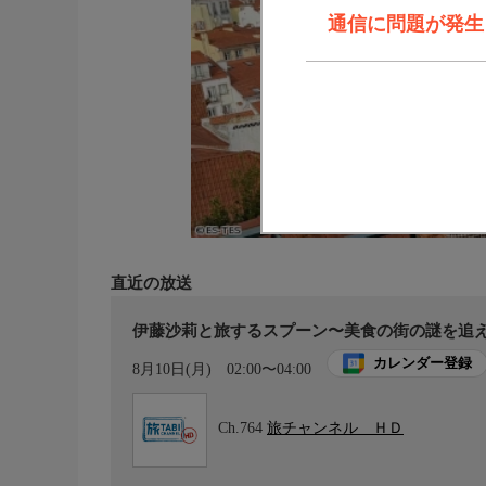
通信に問題が発生しま
直近の放送
伊藤沙莉と旅するスプーン〜美食の街の謎を追え
カレンダー登録
8月10日(月)
02:00〜04:00
Ch.764
旅チャンネル ＨＤ