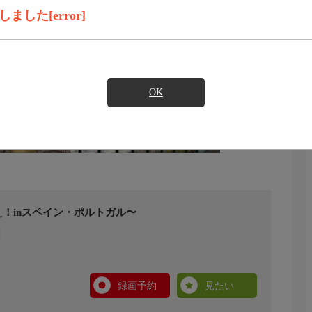
した[error]
OK
！inスペイン・ポルトガル〜
録画予約
見たい