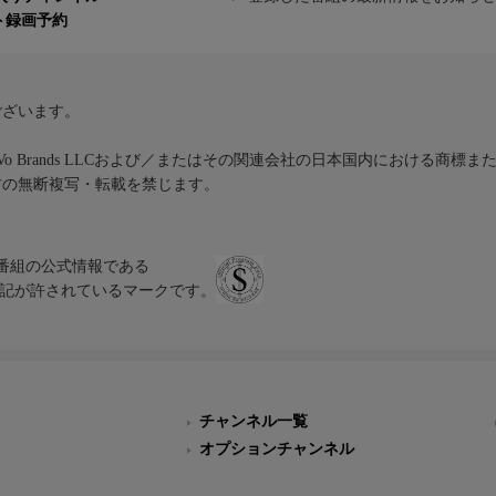
ト録画予約
ございます。
iVo Brands LLCおよび／またはその関連会社の日本国内における商標
材の無断複写・転載を禁じます。
、テレビ番組の公式情報である
スにのみ表記が許されているマークです。
チャンネル一覧
オプションチャンネル