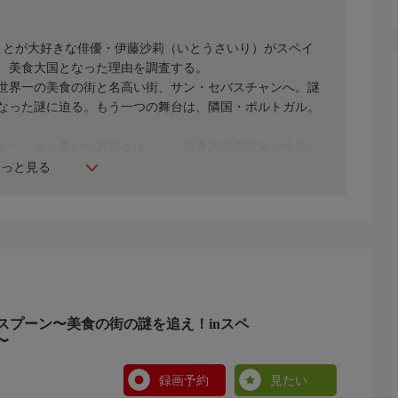
ことが大好きな俳優・伊藤沙莉（いとうさいり）がスペイ
、美食大国となった理由を調査する。
世界一の美食の街と名高い街、サン・セバスチャンへ。謎
なった謎に迫る。もう一つの舞台は、隣国・ポルトガル。
トへ。辿り着いた真実とは・・・美食大国の歴史と今を、
てお届け。
もっと見る
ポルトへ
してギネス世界記録に
スプーン〜美食の街の謎を追え！inスペ
〜
文化の始まりの地ともいえる名店の味と、その歴史を堪能
界一の美食の街と名高い街、サン・セバスチャンへ足を運
ン・セバスチャンが美食の街に発展したきっかけとなった
録画予約
見たい