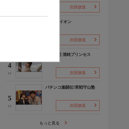
次回放送
(-)
3月のライオン
3
次回放送
(-)
吉田優花 清純プリンセス
4
次回放送
(-)
パチンコ激闘伝!実戦守山塾
5
次回放送
(-)
もっと見る