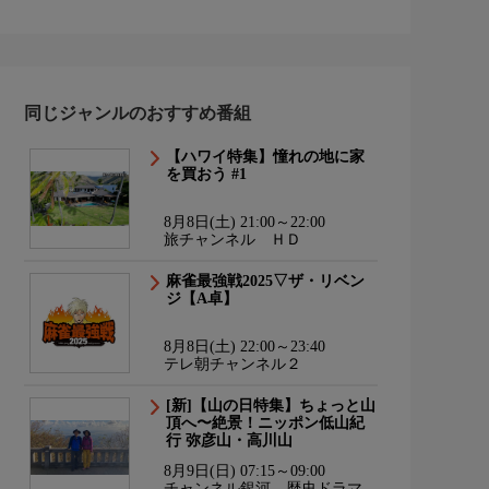
同じジャンルのおすすめ番組
【ハワイ特集】憧れの地に家
を買おう #1
8月8日(土) 21:00～22:00
旅チャンネル ＨＤ
麻雀最強戦2025▽ザ・リベン
ジ【A卓】
8月8日(土) 22:00～23:40
テレ朝チャンネル２
[新]【山の日特集】ちょっと山
頂へ〜絶景！ニッポン低山紀
行 弥彦山・高川山
8月9日(日) 07:15～09:00
チャンネル銀河 歴史ドラマ・