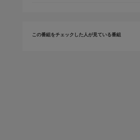
出来事とは・・・。さらに謎多きサークル「美食倶
を
番組内容 4/5
体験する。その他、地元の人々に愛されるバルを巡
フ、前田哲郎さんのお店にも訪問。ミシュラン一つ
この番組をチェックした人が見ている番組
た。そして、裏庭で育てているという食材を使用し
もう一つの舞台は、隣国・ポルトガル。“ポルトガ
へ。
番組内容 5/5
番組詳細内容3
ワイナリーを訪問し、ポルトガルの食文化を支える
と深く繋がるとされている歴史についても調査。リ
訪れ、ポルトガル料理を堪能。多種多様な料理の中
ルという美食大国の歴史と今を、伊藤沙莉のバイタ