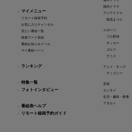
海外ドラマ
国内ドラマ
マイメニュー
アジアドラマ
リモート録画予約
韓流まつり
お気に入りチャンネル
スポーツ
見たい番組一覧
プロ野球
検索ワード登録
サッカー
番組お知らせメール
ゴルフ
マイ番組ページ
テニス
ランキング
アニメ・キッズ
ディズニー
特集一覧
音楽
フォトインタビュー
エンタメ
生活・趣味・教養
アダルト
番組表ヘルプ
リモート録画予約ガイド