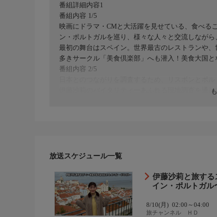
番組詳細内容1
番組内容 1/5
映画にドラマ・CMと大活躍を見せている、食べる
ン・ポルトガルを巡り、様々な人々と交流しながら
最初の舞台はスペイン。世界最古のレストランや、
多きサークル「美食倶楽部」へも潜入！美食大国と
番組内容 2/5
日本とのつながりを調査するため、リスボンとポル
伊藤沙莉のバイタリティーあふれる現地調査を通し
第1話 マドリード・サンセバスチャン・リスボン・
最初の舞台は、情熱の国・スペイン。
初めに、マドリードにある世界最古のレストランと
番組内容 3/5
放送スケジュール一覧
番組詳細内容2
伊藤沙莉と旅する
イン・ポルトガル
認定されているお店「ボティン」へ。スペインの食
した後は、更なる調査のため、バスク地方にある世
8/10(月)
02:00～04:00
ぶ。三ツ星レストラン「アルサック」で聞いた、サ
旅チャンネル ＨＤ