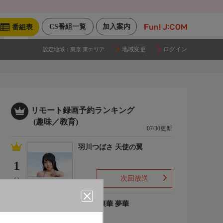
CS番組一覧
加入案内
番組表
地域変更
ログイン
設定地域：
東京 東エリア
リモート録画予約ランキング
(趣味／教育)
07/30更新
羽川つばさ 天使の翼
1
次回放送
(-)
ゆめの凛華 夢華
2