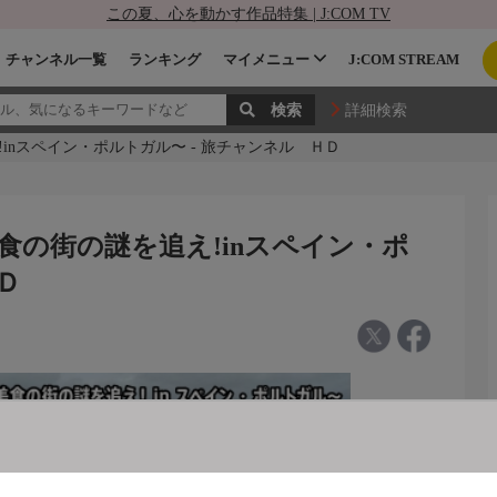
この夏、心を動かす作品特集 | J:COM TV
チャンネル一覧
ランキング
マイメニュー
J:COM STREAM
詳細検索
nスペイン・ポルトガル〜 - 旅チャンネル ＨＤ
の街の謎を追え!inスペイン・ポ
Ｄ