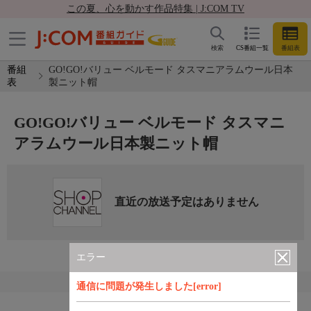
この夏、心を動かす作品特集 | J:COM TV
検索
CS番組一覧
番組表
番組
GO!GO!バリュー ベルモード タスマニアラムウール日本
表
製ニット帽
GO!GO!バリュー ベルモード タスマニ
アラムウール日本製ニット帽
直近の放送予定はありません
エラー
通信に問題が発生しました[error]