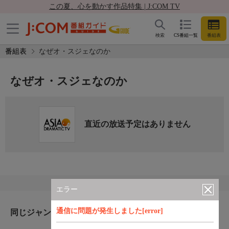
この夏、心を動かす作品特集 | J:COM TV
検索
CS番組一覧
番組表
番組表
なぜオ・スジェなのか
なぜオ・スジェなのか
直近の放送予定はありません
エラー
通信に問題が発生しました[error]
同じジャンルのおすすめ番組