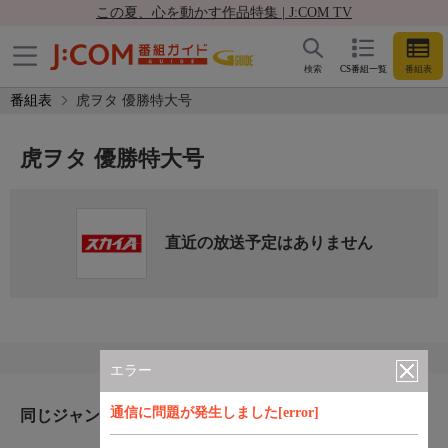
この夏、心を動かす作品特集 | J:COM TV
検索
CS番組一覧
番組表
番組表
虎ヲタ 優勝特大号
虎ヲタ 優勝特大号
直近の放送予定はありません
エラー
通信に問題が発生しました[error]
同じジャンルのおすすめ番組