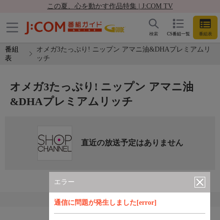
この夏、心を動かす作品特集 | J:COM TV
検索
CS番組一覧
番組表
番組
オメガ3たっぷり! ニップン アマニ油&DHAプレミアムリ
表
ッチ
オメガ3たっぷり! ニップン アマニ油
&DHAプレミアムリッチ
直近の放送予定はありません
エラー
通信に問題が発生しました[error]