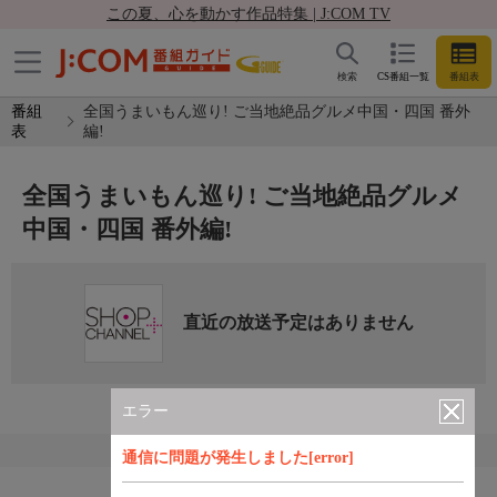
この夏、心を動かす作品特集 | J:COM TV
検索
CS番組一覧
番組表
番組
全国うまいもん巡り! ご当地絶品グルメ中国・四国 番外
表
編!
全国うまいもん巡り! ご当地絶品グルメ
中国・四国 番外編!
直近の放送予定はありません
エラー
通信に問題が発生しました[error]