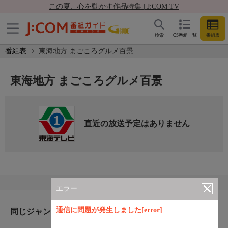
この夏、心を動かす作品特集 | J:COM TV
検索
CS番組一覧
番組表
番組表
東海地方 まごころグルメ百景
東海地方 まごころグルメ百景
直近の放送予定はありません
エラー
通信に問題が発生しました[error]
同じジャンルのおすすめ番組