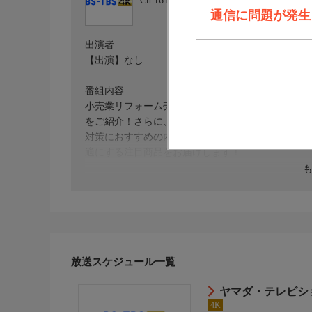
Ch.161
BS-TBS 4K
通信に問題が発生しま
出演者
【出演】なし
番組内容
小売業リフォーム売上高Ｎｏ．１のヤマダデンキよ
をご紹介！さらに、今売れているＡＴＥＸ電動ベッ
対策におすすめの内窓、バッテリー式でどこでも持
適にする注目商品をお届けします！
制作
2026年
おしらせ
＊この番組はＨＤ放送からのアップコンバートです
放送スケジュール一覧
ヤマダ・テレビシ
4K