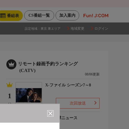
CS番組一覧
加入案内
番組表
地域変更
ログイン
設定地域：
東京 東エリア
リモート録画予約ランキング
(CATV)
08/06更新
X-ファイル シーズン7～8
1
次回放送
(-)
プロ野球ニュース
2