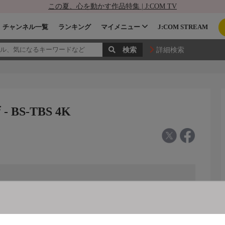
この夏、心を動かす作品特集 | J:COM TV
チャンネル一覧
ランキング
マイメニュー
J:COM STREAM
詳細検索
S-TBS 4K