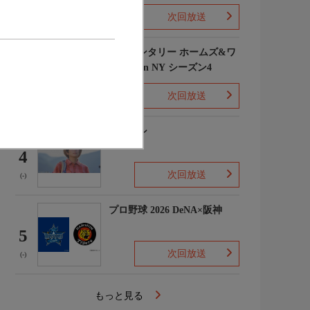
次回放送
(1)
エレメンタリー ホームズ&ワ
トソン in NY シーズン4
3
次回放送
(2)
下山メシ
4
次回放送
(-)
プロ野球 2026 DeNA×阪神
5
次回放送
(-)
もっと見る