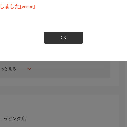
見たい
した[error]
OK
り、人気の水回り４点リフォームスーパーバリューセット
ドや、レイアウトが自由自在な組合せソファ、断熱・防音
ち運びできる高圧洗浄機アクアブラストなど、暮らしを快
もっと見る
。
ョッピング店