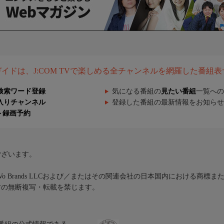
組ガイドは、J:COM TVで楽しめる全チャンネルを網羅した番組
検索ワード登録
気になる番組の
見たい番組
一覧への
入りチャンネル
登録した番組の最新情報をお知らせ
ト録画予約
ございます。
iVo Brands LLCおよび／またはその関連会社の日本国内における商標
材の無断複写・転載を禁じます。