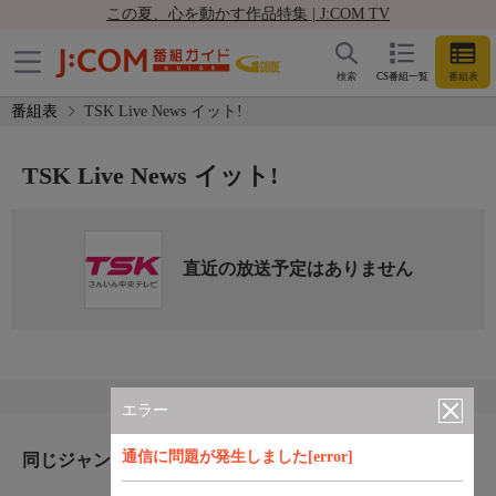
この夏、心を動かす作品特集 | J:COM TV
検索
CS番組一覧
番組表
番組表
TSK Live News イット!
TSK Live News イット!
直近の放送予定はありません
エラー
通信に問題が発生しました[error]
同じジャンルのおすすめ番組