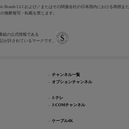
iVo Brands LLCおよび／またはその関連会社の日本国内における商標
材の無断複写・転載を禁じます。
、テレビ番組の公式情報である
スにのみ表記が許されているマークです。
チャンネル一覧
オプションチャンネル
J:テレ
J:COMチャンネル
ケーブル4K