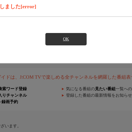
した[error]
OK
組ガイドは、J:COM TVで楽しめる全チャンネルを網羅した番組
検索ワード登録
気になる番組の
見たい番組
一覧への
入りチャンネル
登録した番組の最新情報をお知らせ
ト録画予約
ございます。