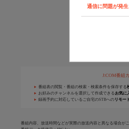
通信に問題が発生しま
J:COM番
番組表の閲覧・番組の検索・検索条件を保存する
お好みのチャンネルを選択して作成できる
お気に
録画予約に対応しているご自宅のSTBへの
リモー
番組内容、放送時間などが実際の放送内容と異なる場合が