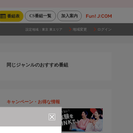
CS番組一覧
加入案内
番組表
地域変更
ログイン
設定地域：
東京 東エリア
同じジャンルのおすすめ番組
キャンペーン・お得な情報