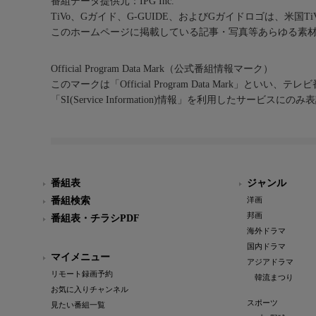
番組データ提供元：IPG Inc.
TiVo、Gガイド、G-GUIDE、およびGガイドロゴは、米国T
このホームページに掲載している記事・写真等あらゆる素
Official Program Data Mark（公式番組情報マーク）
このマークは「Official Program Data Mark」といい
「SI(Service Information)情報」を利用したサービ
番組表
ジャンル
番組検索
洋画
邦画
番組表・チラシPDF
海外ドラマ
国内ドラマ
マイメニュー
アジアドラマ
リモート録画予約
韓流まつり
お気に入りチャンネル
スポーツ
見たい番組一覧