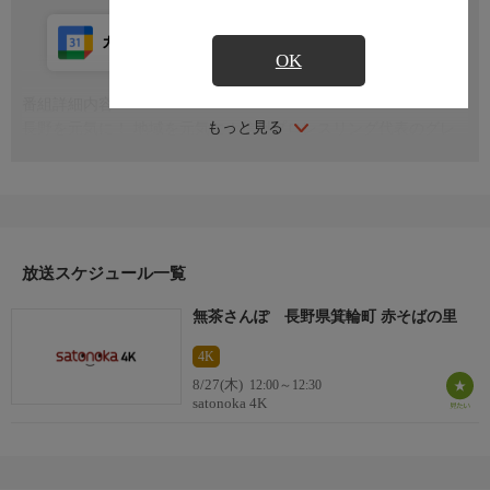
カレンダー登録
アプリ視聴
放送前
OK
番組詳細内容
もっと見る
長野を元気に！ 地域を元気に！信州プロレスリング代表のグレ
ート☆無茶さんが、ぶらり散歩で地域の魅力をお届けする街ブラ
バラエティ
放送スケジュール一覧
無茶さんぽ 長野県箕輪町 赤そばの里
4K
8/27(木)
12:00～12:30
satonoka 4K