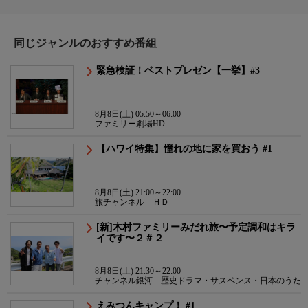
同じジャンルのおすすめ番組
緊急検証！ベストプレゼン【一挙】#3
8月8日(土) 05:50～06:00
ファミリー劇場HD
【ハワイ特集】憧れの地に家を買おう #1
8月8日(土) 21:00～22:00
旅チャンネル ＨＤ
[新]木村ファミリーみだれ旅〜予定調和はキラ
イです〜２＃２
8月8日(土) 21:30～22:00
チャンネル銀河 歴史ドラマ・サスペンス・日本のうた
えみつんキャンプ！ #1