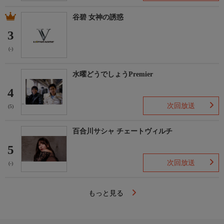
谷碧 女神の誘惑
3
(-)
水曜どうでしょうPremier
4
次回放送
(5)
百合川サシャ チェートヴィルチ
5
次回放送
(-)
もっと見る