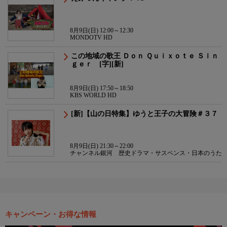
8月9日(日) 12:00～12:30
MONDOTV HD
この地域の歌王 Ｄｏｎ Ｑｕｉｘｏｔｅ Ｓｉｎ
ｇｅｒ [字][新]
8月9日(日) 17:50～18:50
KBS WORLD HD
[新]【山の日特集】ゆうと王子の大冒険＃３７
8月9日(日) 21:30～22:00
チャンネル銀河 歴史ドラマ・サスペンス・日本のうた
キャンペーン・お得な情報