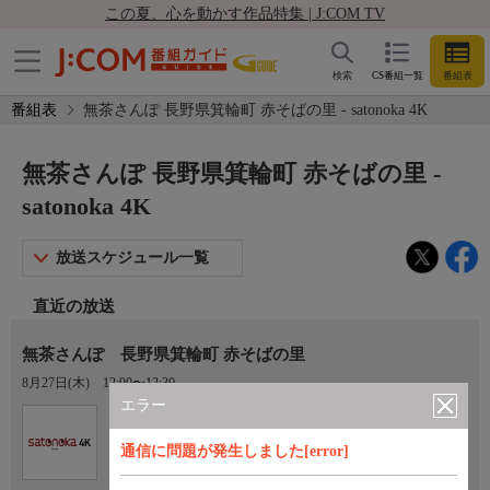
この夏、心を動かす作品特集 | J:COM TV
検索
CS番組一覧
番組表
番組表
無茶さんぽ 長野県箕輪町 赤そばの里 - satonoka 4K
無茶さんぽ 長野県箕輪町 赤そばの里 -
satonoka 4K
放送スケジュール一覧
直近の放送
無茶さんぽ 長野県箕輪町 赤そばの里
8月27日(木)
12:00〜12:30
エラー
Ch.420
satonoka 4K
通信に問題が発生しました[error]