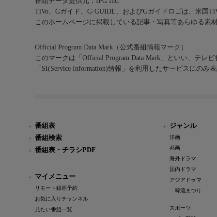
番組データ提供元：IPG Inc.
TiVo、Gガイド、G-GUIDE、およびGガイドロゴは、米国T
このホームページに掲載している記事・写真等あらゆる素
Official Program Data Mark（公式番組情報マーク）
このマークは「Official Program Data Mark」といい
「SI(Service Information)情報」を利用したサービ
番組表
ジャンル
番組検索
洋画
邦画
番組表・チラシPDF
海外ドラマ
国内ドラマ
マイメニュー
アジアドラマ
リモート録画予約
韓流まつり
お気に入りチャンネル
スポーツ
見たい番組一覧