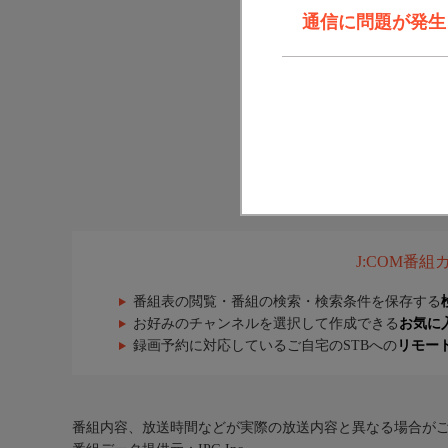
通信に問題が発生しま
J:COM番
番組表の閲覧・番組の検索・検索条件を保存する
お好みのチャンネルを選択して作成できる
お気に
録画予約に対応しているご自宅のSTBへの
リモー
番組内容、放送時間などが実際の放送内容と異なる場合が