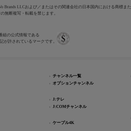
iVo Brands LLCおよび／またはその関連会社の日本国内における商標
材の無断複写・転載を禁じます。
、テレビ番組の公式情報である
スにのみ表記が許されているマークです。
チャンネル一覧
オプションチャンネル
J:テレ
J:COMチャンネル
ケーブル4K