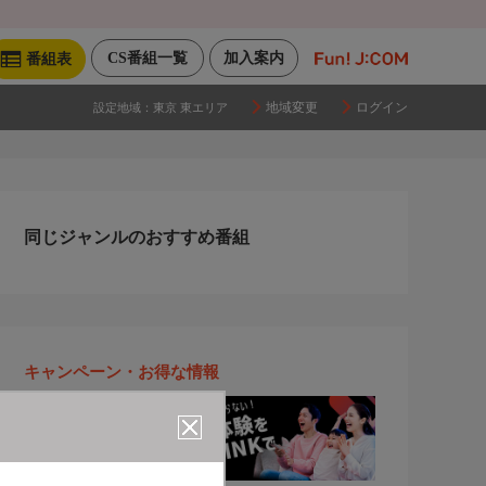
CS番組一覧
加入案内
番組表
地域変更
ログイン
設定地域：
東京 東エリア
同じジャンルのおすすめ番組
キャンペーン・お得な情報