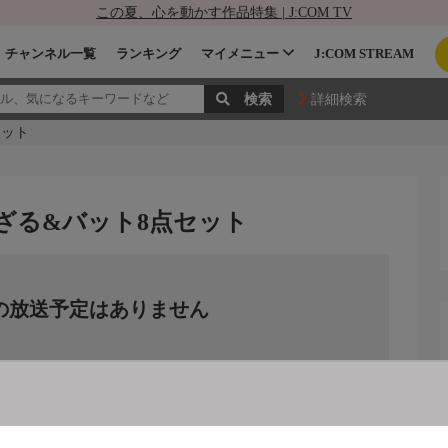
この夏、心を動かす作品特集 | J:COM TV
チャンネル一覧
ランキング
マイメニュー
J:COM STREAM
詳細検索
セット
角ざる&バット8点セット
の放送予定はありません