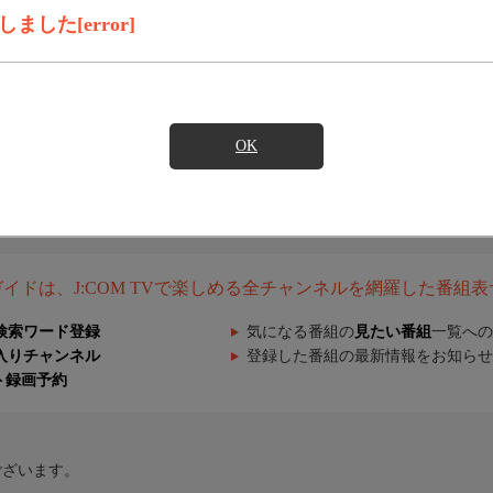
した[error]
OK
組ガイドは、J:COM TVで楽しめる全チャンネルを網羅した番組
検索ワード登録
気になる番組の
見たい番組
一覧への
入りチャンネル
登録した番組の最新情報をお知らせ
ト録画予約
ございます。