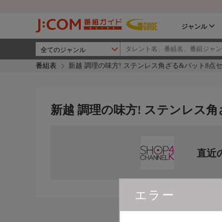
ジャンル
番組表
新越 調理の味方! ステンレス角ざる&バット8点
新越 調理の味方! ステンレス
直近
エラー