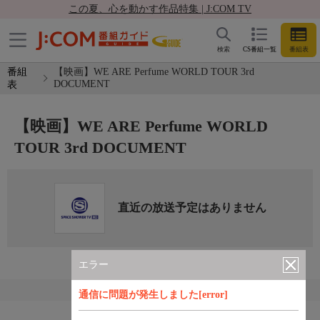
この夏、心を動かす作品特集 | J:COM TV
検索
CS番組一覧
番組表
番組
【映画】WE ARE Perfume WORLD TOUR 3rd
DOCUMENT
表
【映画】WE ARE Perfume WORLD
TOUR 3rd DOCUMENT
直近の放送予定はありません
エラー
通信に問題が発生しました[error]