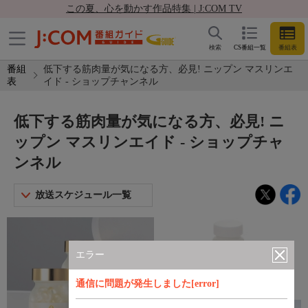
この夏、心を動かす作品特集 | J:COM TV
検索
CS番組一覧
番組表
番組
低下する筋肉量が気になる方、必見! ニップン マスリンエ
表
イド - ショップチャンネル
低下する筋肉量が気になる方、必見! ニ
ップン マスリンエイド - ショップチャ
ンネル
放送スケジュール一覧
エラー
通信に問題が発生しました[error]