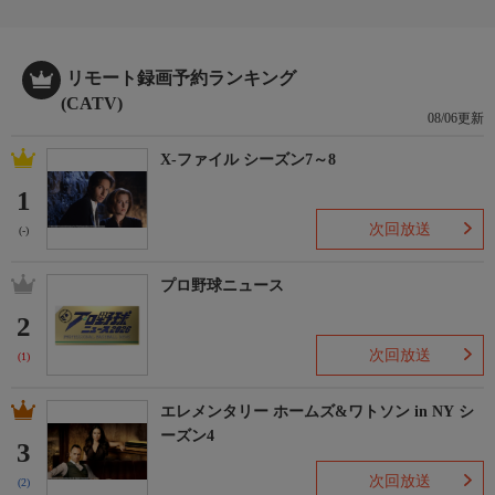
リモート録画予約ランキング
(CATV)
08/06更新
X-ファイル シーズン7～8
1
次回放送
(-)
プロ野球ニュース
2
次回放送
(1)
エレメンタリー ホームズ&ワトソン in NY シ
ーズン4
3
次回放送
(2)