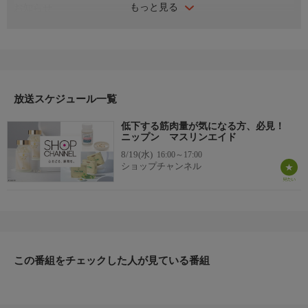
もっと見る
お知らせ
日本初のショッピング専門チャンネルとして1996年にスタート。
ファッション、ビューティー、ホームグッズ、グルメなど、バイ
ヤーが厳選した商品を24時間ご紹介。世界中の逸品に出会う喜び
を生放送ならではの臨場感と一緒にお楽しみください。
＊ライブ放送につき、番組および商品内容に変更が生じる場合も
放送スケジュール一覧
ございます。
低下する筋肉量が気になる方、必見！
ＨＰ：https://www.shopch.jp
ニップン マスリンエイド
8/19(水)
16:00～17:00
ショップチャンネル
この番組をチェックした人が見ている番組