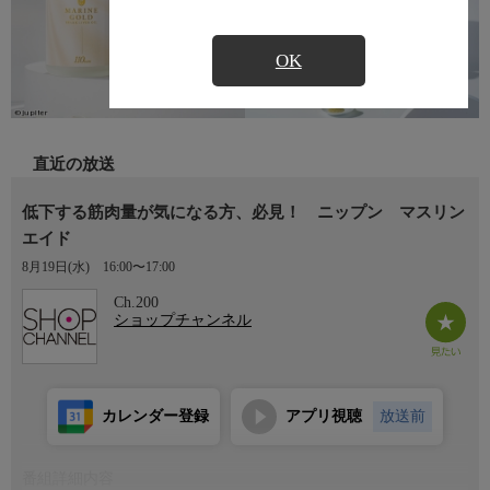
OK
直近の放送
低下する筋肉量が気になる方、必見！ ニップン マスリン
エイド
8月19日(水)
16:00〜17:00
Ch.200
ショップチャンネル
カレンダー登録
アプリ視聴
放送前
番組詳細内容