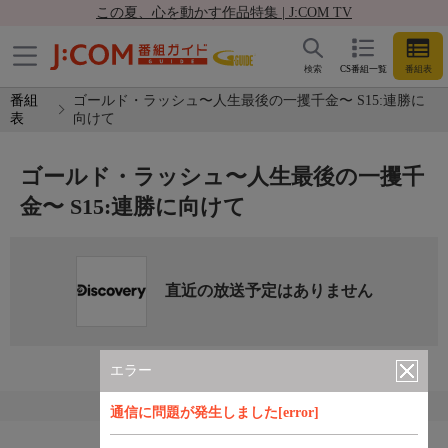
この夏、心を動かす作品特集 | J:COM TV
検索
CS番組一覧
番組表
番組
ゴールド・ラッシュ〜人生最後の一攫千金〜 S15:連勝に
表
向けて
ゴールド・ラッシュ〜人生最後の一攫千
金〜 S15:連勝に向けて
直近の放送予定はありません
エラー
通信に問題が発生しました[error]