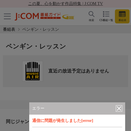
この夏、心を動かす作品特集 | J:COM TV
検索
CS番組一覧
番組表
番組表
ペンギン・レッスン
ペンギン・レッスン
直近の放送予定はありません
エラー
通信に問題が発生しました[error]
同じジャンルのおすすめ番組