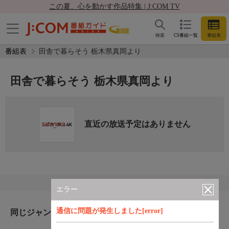
この夏、心を動かす作品特集 | J:COM TV
検索
CS番組一覧
番組表
番組表
田舎で暮らそう 栃木県真岡より
田舎で暮らそう 栃木県真岡より
直近の放送予定はありません
エラー
通信に問題が発生しました[error]
同じジャンルのおすすめ番組