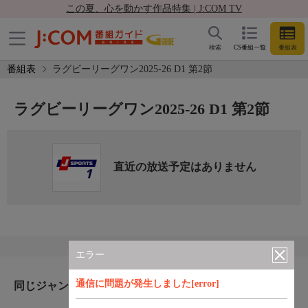
この夏、心を動かす作品特集 | J:COM TV
検索
CS番組一覧
番組表
番組表
ラグビーリーグワン2025-26 D1 第2節
ラグビーリーグワン2025-26 D1 第2節
直近の放送予定はありません
エラー
通信に問題が発生しました[error]
同じジャンルのおすすめ番組