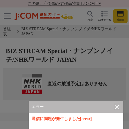
この夏、心を動かす作品特集 | J:COM TV
検索
CS番組一覧
番組表
番組
BIZ STREAM Special・ナンブンノイチ/NHKワールド
JAPAN
表
BIZ STREAM Special・ナンブンノイ
チ/NHKワールド JAPAN
直近の放送予定はありません
エラー
通信に問題が発生しました[error]