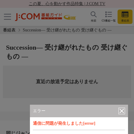
この夏、心を動かす作品特集 | J:COM TV
検索
CS番組一覧
番組表
番組表
Succession― 受け継がれたもの 受け継ぐもの ―
Succession― 受け継がれたもの 受け継ぐ
もの ―
直近の放送予定はありません
エラー
通信に問題が発生しました[error]
同じジャンルのおすすめ番組