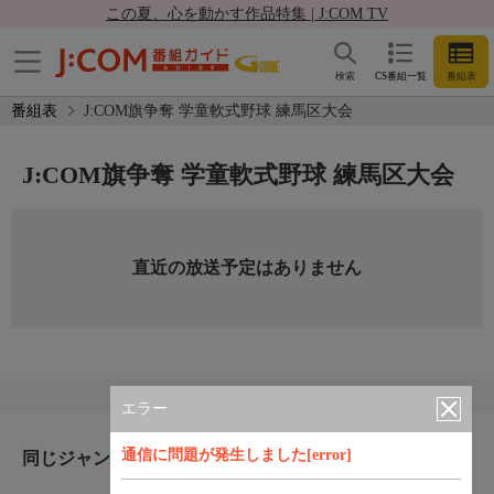
この夏、心を動かす作品特集 | J:COM TV
検索
CS番組一覧
番組表
番組表
J:COM旗争奪 学童軟式野球 練馬区大会
J:COM旗争奪 学童軟式野球 練馬区大会
直近の放送予定はありません
エラー
通信に問題が発生しました[error]
同じジャンルのおすすめ番組