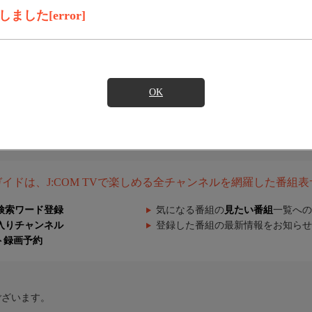
した[error]
OK
組ガイドは、J:COM TVで楽しめる全チャンネルを網羅した番組
検索ワード登録
気になる番組の
見たい番組
一覧への
入りチャンネル
登録した番組の最新情報をお知らせ
ト録画予約
ございます。