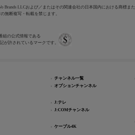
iVo Brands LLCおよび／またはその関連会社の日本国内における商標
材の無断複写・転載を禁じます。
、テレビ番組の公式情報である
スにのみ表記が許されているマークです。
チャンネル一覧
オプションチャンネル
J:テレ
J:COMチャンネル
ケーブル4K