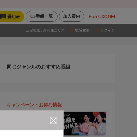
CS番組一覧
加入案内
番組表
地域変更
ログイン
設定地域：
東京 東エリア
同じジャンルのおすすめ番組
キャンペーン・お得な情報