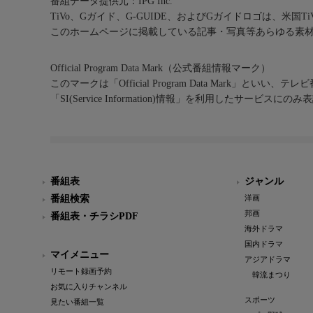
番組データ提供元：IPG Inc.
TiVo、Gガイド、G-GUIDE、およびGガイドロゴは、米国T
このホームページに掲載している記事・写真等あらゆる素
Official Program Data Mark（公式番組情報マーク）
このマークは「Official Program Data Mark」といい
「SI(Service Information)情報」を利用したサービ
番組表
ジャンル
番組検索
洋画
邦画
番組表・チラシPDF
海外ドラマ
国内ドラマ
マイメニュー
アジアドラマ
リモート録画予約
韓流まつり
お気に入りチャンネル
スポーツ
見たい番組一覧