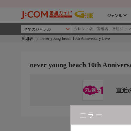
ジャンル
never young beach 10th Anniversary Live
番組表
never young beach 10th Annivers
直近
エラー