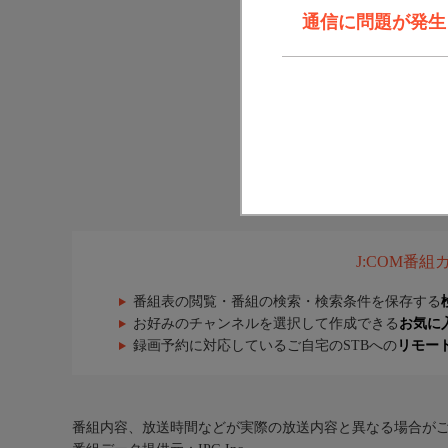
通信に問題が発生しま
J:COM番
番組表の閲覧・番組の検索・検索条件を保存する
お好みのチャンネルを選択して作成できる
お気に
録画予約に対応しているご自宅のSTBへの
リモー
番組内容、放送時間などが実際の放送内容と異なる場合が