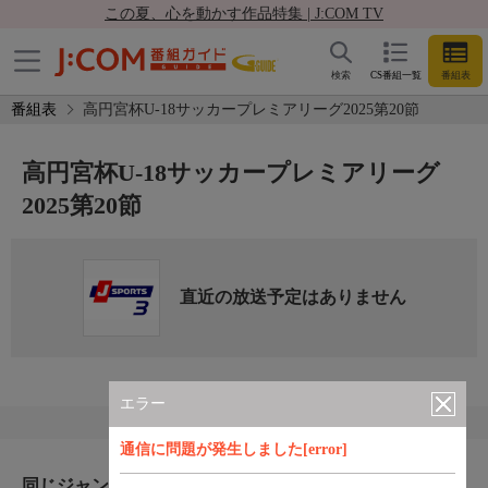
この夏、心を動かす作品特集 | J:COM TV
検索
CS番組一覧
番組表
番組表
高円宮杯U-18サッカープレミアリーグ2025第20節
高円宮杯U-18サッカープレミアリーグ
2025第20節
直近の放送予定はありません
エラー
通信に問題が発生しました[error]
同じジャンルのおすすめ番組