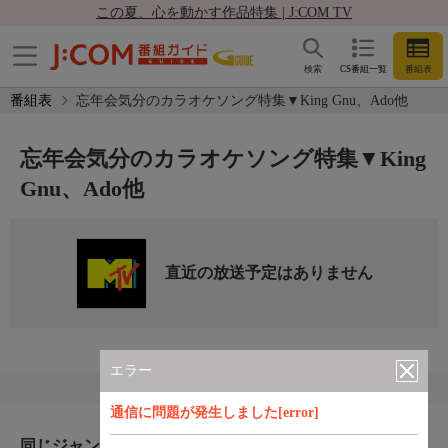
この夏、心を動かす作品特集 | J:COM TV
検索
CS番組一覧
番組表
番組表
忘年会気分のカラオケソング特集▼King Gnu、Ado他
忘年会気分のカラオケソング特集▼King
Gnu、Ado他
直近の放送予定はありません
エラー
通信に問題が発生しました[error]
同じジャンルのおすすめ番組