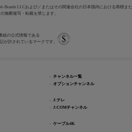
iVo Brands LLCおよび／またはその関連会社の日本国内における商標
材の無断複写・転載を禁じます。
、テレビ番組の公式情報である
スにのみ表記が許されているマークです。
チャンネル一覧
オプションチャンネル
J:テレ
J:COMチャンネル
ケーブル4K