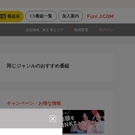
CS番組一覧
加入案内
番組表
地域変更
ログイン
設定地域：
東京 東エリア
同じジャンルのおすすめ番組
キャンペーン・お得な情報