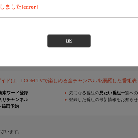
した[error]
OK
組ガイドは、J:COM TVで楽しめる全チャンネルを網羅した番組
検索ワード登録
気になる番組の
見たい番組
一覧への
入りチャンネル
登録した番組の最新情報をお知らせ
ト録画予約
ございます。