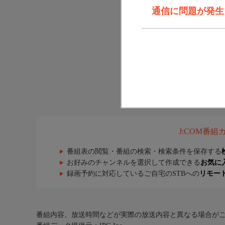
通信に問題が発生しま
J:COM番
番組表の閲覧・番組の検索・検索条件を保存する
お好みのチャンネルを選択して作成できる
お気に
録画予約に対応しているご自宅のSTBへの
リモー
番組内容、放送時間などが実際の放送内容と異なる場合が