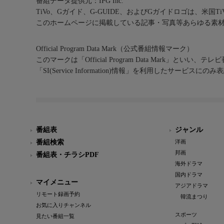
番組データ提供元：IPG Inc.
TiVo、Gガイド、G-GUIDE、およびGガイドロゴは、米国T
このホームページに掲載している記事・写真等あらゆる素
Official Program Data Mark（公式番組情報マーク）
このマークは「Official Program Data Mark」といい
「SI(Service Information)情報」を利用したサービ
番組表
ジャンル
番組検索
洋画
邦画
番組表・チラシPDF
海外ドラマ
国内ドラマ
マイメニュー
アジアドラマ
リモート録画予約
韓流まつり
お気に入りチャンネル
スポーツ
見たい番組一覧