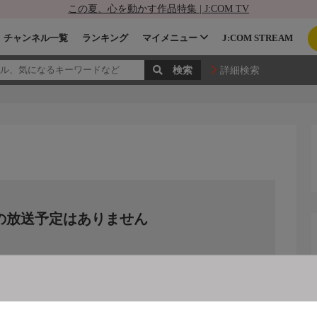
この夏、心を動かす作品特集 | J:COM TV
チャンネル一覧
ランキング
マイメニュー
J:COM STREAM
詳細検索
の放送予定はありません