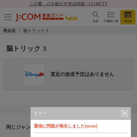
この夏、心を動かす作品特集 | J:COM TV
検索
CS番組一覧
番組表
番組表
脳トリック 3
脳トリック 3
直近の放送予定はありません
エラー
通信に問題が発生しました[error]
同じジャンルのおすすめ番組