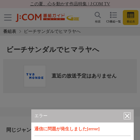
この夏、心を動かす作品特集 | J:COM TV
検索
CS番組一覧
番組表
番組表
ビーチサンダルでヒマラヤへ
ビーチサンダルでヒマラヤへ
直近の放送予定はありません
エラー
通信に問題が発生しました[error]
同じジャンルのおすすめ番組