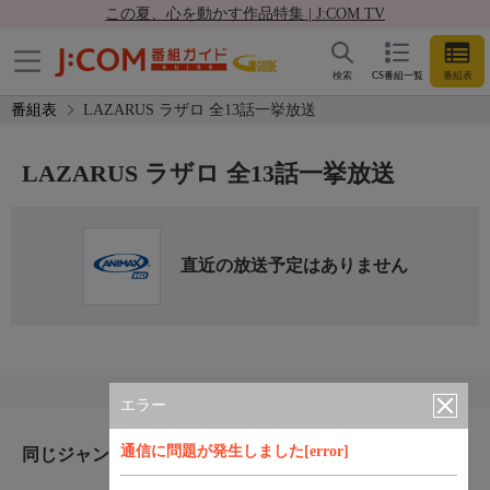
この夏、心を動かす作品特集 | J:COM TV
検索
CS番組一覧
番組表
番組表
LAZARUS ラザロ 全13話一挙放送
LAZARUS ラザロ 全13話一挙放送
直近の放送予定はありません
エラー
通信に問題が発生しました[error]
同じジャンルのおすすめ番組