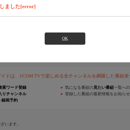
した[error]
OK
組ガイドは、J:COM TVで楽しめる全チャンネルを網羅した番組
検索ワード登録
気になる番組の
見たい番組
一覧への
入りチャンネル
登録した番組の最新情報をお知らせ
ト録画予約
ございます。