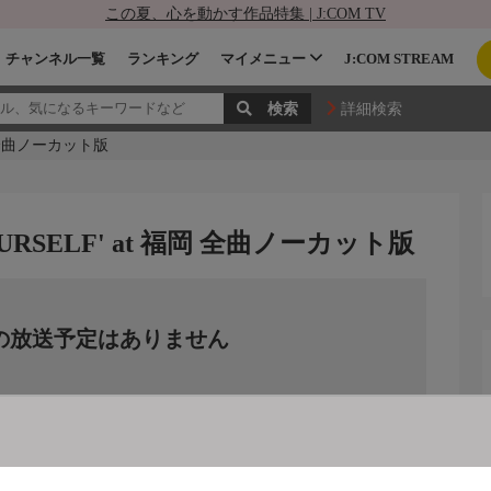
この夏、心を動かす作品特集 | J:COM TV
チャンネル一覧
ランキング
マイメニュー
J:COM STREAM
詳細検索
福岡 全曲ノーカット版
YOURSELF' at 福岡 全曲ノーカット版
の放送予定はありません