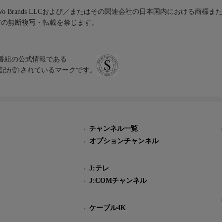
iVo Brands LLCおよび／またはその関連会社の日本国内における商標
材の無断複写・転載を禁じます。
、テレビ番組の公式情報である
スにのみ表記が許されているマークです。
チャンネル一覧
オプションチャンネル
J:テレ
J:COMチャンネル
ケーブル4K