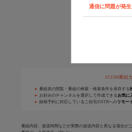
通信に問題が発生しま
J:COM番
番組表の閲覧・番組の検索・検索条件を保存する
お好みのチャンネルを選択して作成できる
お気に
録画予約に対応しているご自宅のSTBへの
リモー
番組内容、放送時間などが実際の放送内容と異なる場合が