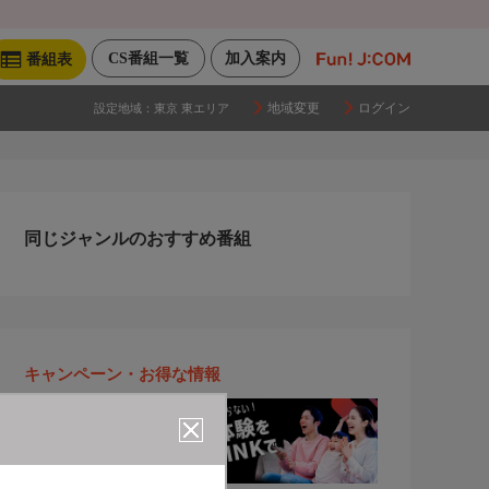
CS番組一覧
加入案内
番組表
地域変更
ログイン
設定地域：
東京 東エリア
同じジャンルのおすすめ番組
キャンペーン・お得な情報