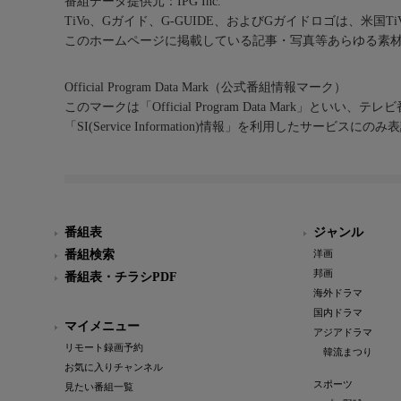
番組データ提供元：IPG Inc.
TiVo、Gガイド、G-GUIDE、およびGガイドロゴは、米国T
このホームページに掲載している記事・写真等あらゆる素
Official Program Data Mark（公式番組情報マーク）
このマークは「Official Program Data Mark」といい
「SI(Service Information)情報」を利用したサービ
番組表
ジャンル
番組検索
洋画
邦画
番組表・チラシPDF
海外ドラマ
国内ドラマ
マイメニュー
アジアドラマ
リモート録画予約
韓流まつり
お気に入りチャンネル
スポーツ
見たい番組一覧