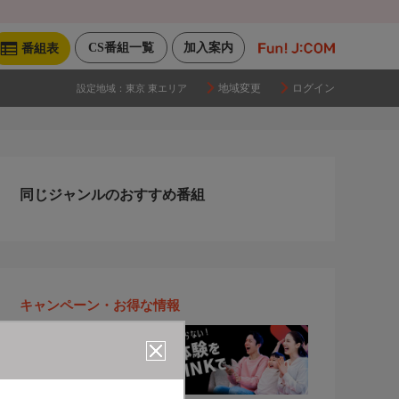
CS番組一覧
加入案内
番組表
地域変更
ログイン
設定地域：
東京 東エリア
同じジャンルのおすすめ番組
キャンペーン・お得な情報