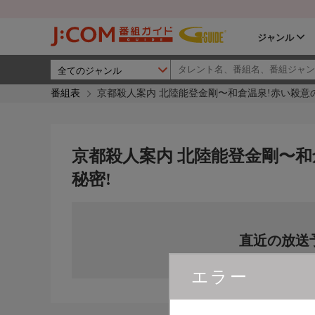
ジャンル
番組表
京都殺人案内 北陸能登金剛〜和倉温泉!赤い殺意
京都殺人案内 北陸能登金剛〜和
秘密!
直近の放送
エラー