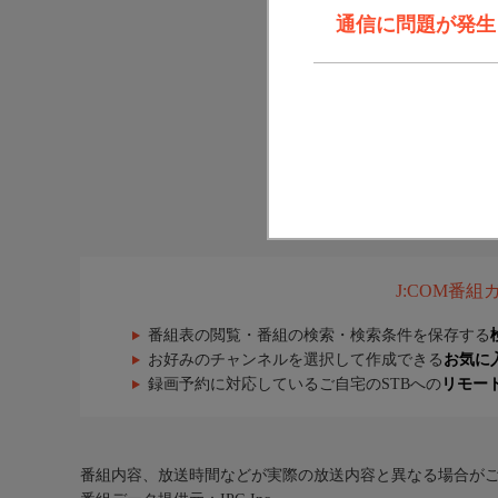
通信に問題が発生しま
J:COM番
番組表の閲覧・番組の検索・検索条件を保存する
お好みのチャンネルを選択して作成できる
お気に
録画予約に対応しているご自宅のSTBへの
リモー
番組内容、放送時間などが実際の放送内容と異なる場合が