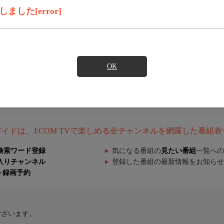
した[error]
OK
組ガイドは、J:COM TVで楽しめる全チャンネルを網羅した番組
検索ワード登録
気になる番組の
見たい番組
一覧への
入りチャンネル
登録した番組の最新情報をお知らせ
ト録画予約
ございます。