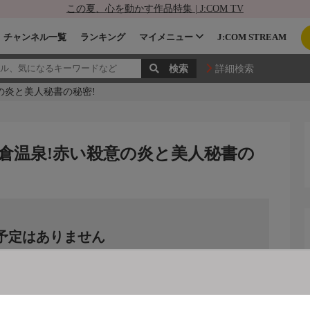
この夏、心を動かす作品特集 | J:COM TV
チャンネル一覧
ランキング
マイメニュー
J:COM STREAM
詳細検索
の炎と美人秘書の秘密!
倉温泉!赤い殺意の炎と美人秘書の
予定はありません