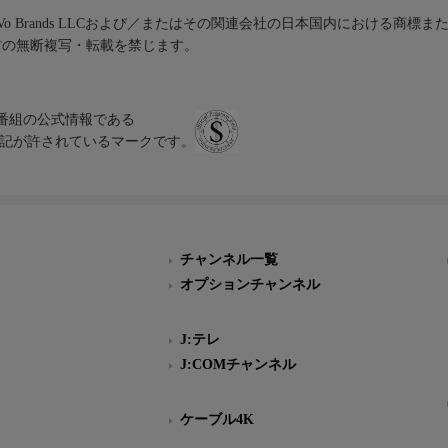
iVo Brands LLCおよび／またはその関連会社の日本国内における商標
材の無断複写・転載を禁じます。
、テレビ番組の公式情報である
スにのみ表記が許されているマークです。
チャンネル一覧
オプションチャンネル
J:テレ
J:COMチャンネル
ケーブル4K