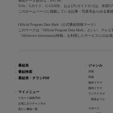
番組データ提供元：IPG Inc.
TiVo、Gガイド、G-GUIDE、およびGガイドロゴは、米国T
このホームページに掲載している記事・写真等あらゆる素
Official Program Data Mark（公式番組情報マーク）
このマークは「Official Program Data Mark」といい
「SI(Service Information)情報」を利用したサービ
番組表
ジャンル
番組検索
洋画
邦画
番組表・チラシPDF
海外ドラマ
国内ドラマ
マイメニュー
アジアドラマ
リモート録画予約
韓流まつり
お気に入りチャンネル
スポーツ
見たい番組一覧