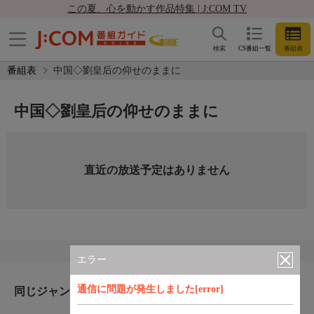
この夏、心を動かす作品特集 | J:COM TV
検索
CS番組一覧
番組表
番組表
中国◇劉皇后の仰せのままに
中国◇劉皇后の仰せのままに
直近の放送予定はありません
エラー
通信に問題が発生しました[error]
同じジャンルのおすすめ番組