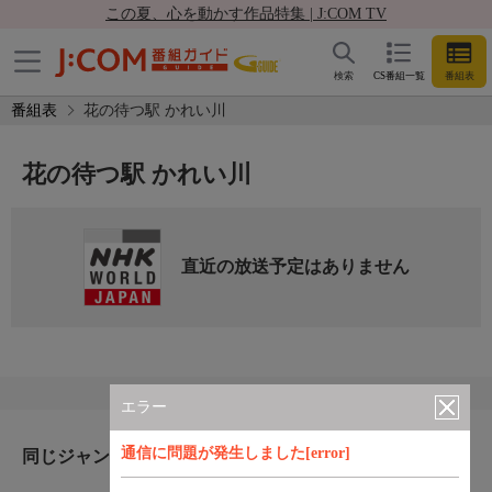
この夏、心を動かす作品特集 | J:COM TV
検索
CS番組一覧
番組表
番組表
花の待つ駅 かれい川
花の待つ駅 かれい川
直近の放送予定はありません
エラー
通信に問題が発生しました[error]
同じジャンルのおすすめ番組