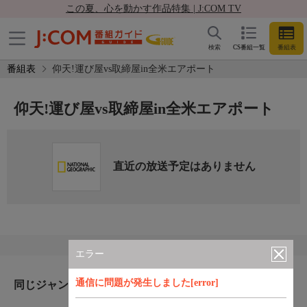
この夏、心を動かす作品特集 | J:COM TV
検索
CS番組一覧
番組表
番組表
仰天!運び屋vs取締屋in全米エアポート
仰天!運び屋vs取締屋in全米エアポート
直近の放送予定はありません
エラー
通信に問題が発生しました[error]
同じジャンルのおすすめ番組